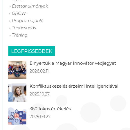
Esettanulmányok
GROW
Programajánló
Tanácsadás
Tréning
LEGFRISSEBBEK
Elnyertük a Magyar Innovátor védjegyet
2026.02.11.
Konfliktuskezelés érzelmi intelligenciával
2025.10.27.
360 fokos értékelés
2025.09.27.