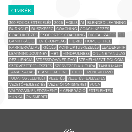
CIMKÉK
360 FOKOS ÉRTÉKELÉS
2026
AGILIS
AI
BLENDED LEARNING
BURNOUT
BÜSZKESÉG
COACHING
COACH KÉPZÉS
COACHKÉPZÉS
CSOPORTOS COACHING
DIGITALIZÁCIÓ
DÍJ
GAMIFIKÁCIÓ
HATÉKONYSÁG
HIBRID
HOME OFFICE
KARRIERVÁLTÁS
KIÉGÉS
KONFLIKTUSKEZELÉS
LEADERSHIP
LEARNING JOURNEY
MBTI
MINDFULNESS
ONLINE TANULÁS
REZILIENCIA
STRESSDOWNFRIDAY
SZEMÉLYISÉGTIPOLÓGIA
SZERVEZETFEJLESZTÉS
SZERVEZETI KULTÚRA
TANULMÁNY
TANÁCSADÁS
TEAMCOACHING
THOD
TRÉNERKÉPZŐ
TUDATOS JELENLÉT
VEZETÉS
VEZETÉSFEJLESZTÉS
VEZETŐFEJLESZTÉS
VEZETŐI ÖNISMERET
VUCA
VÁLTOZÁSMENEDZSMENT
Y GENERÁCIÓ
ÉRTELEMTELI
MUNKA
ÖNISMERET