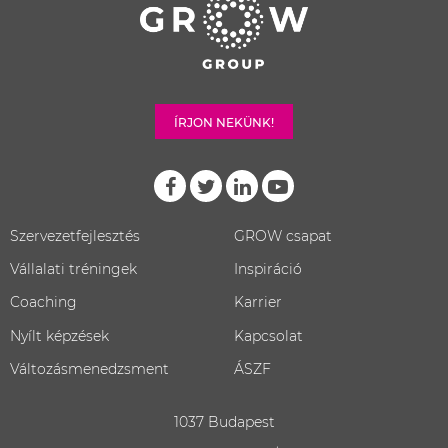
ÍRJON NEKÜNK!
Szervezetfejlesztés
GROW csapat
Vállalati tréningek
Inspiráció
Coaching
Karrier
Nyílt képzések
Kapcsolat
Változásmenedzsment
ÁSZF
1037 Budapest