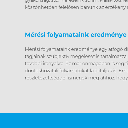
gyakoriság, stb. Méréseink során, kialakított 
köszönhetően felelősen bánunk az érzékeny a
Mérési folyamataink eredménye
Mérési folyamataink eredménye egy átfogó dia
tagjainak szubjektív megélését is tartalmazza
további irányokra. Ez már önmagában is segíti 
döntéshozatali folyamatokat facilitáljuk is. 
részletezettséggel ismerjék meg ahhoz, hogy m