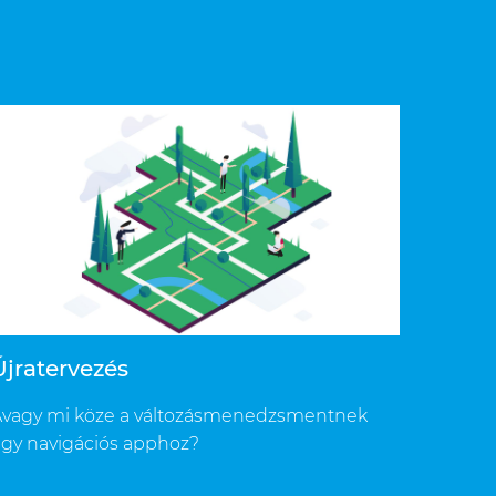
Újratervezés
vagy mi köze a változásmenedzsmentnek
gy navigációs apphoz?