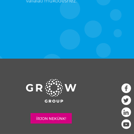
vállalati működéshez.
ÍRJON NEKÜNK!