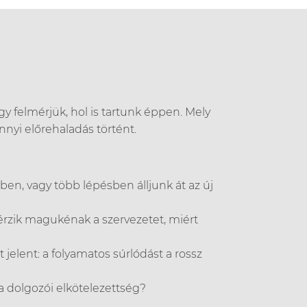
gy felmérjük, hol is tartunk éppen. Mely
nnyi előrehaladás történt.
en, vagy több lépésben álljunk át az új
érzik magukénak a szervezetet, miért
jelent: a folyamatos súrlódást a rossz
a dolgozói elkötelezettség?