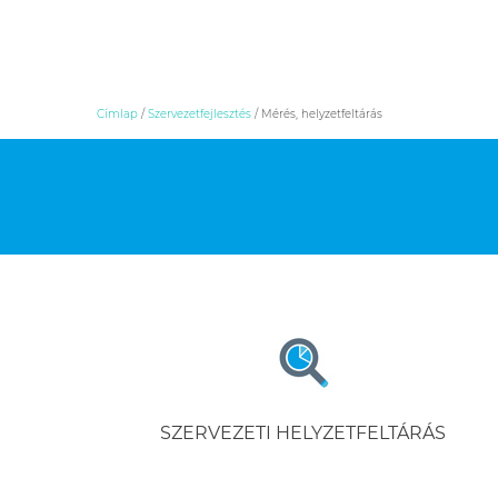
Skip
Címlap
/
Szervezetfejlesztés
/
Mérés, helyzetfeltárás
to
content
SZERVEZETI HELYZETFELTÁRÁS