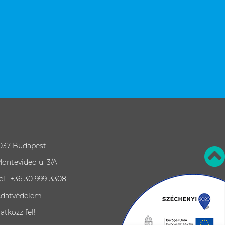
037 Budapest
ontevideo u. 3/A
el.: +36 30 999-3308
datvédelem
ratkozz fel!