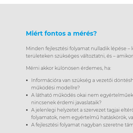
Miért fontos a mérés?
Minden fejlesztési folyamat nulladik lépése – 
területeken szükséges változtatni, és – amikor
Mérni akkor különösen érdemes, ha:
Információra van szükség a vezetői döntésh
működési modellre?
A látható működés okai nem egyértelműek, 
nincsenek érdemi javaslataik?
A jelenlegi helyzetet a szervezet tagjai el
folyamatok, nem egyértelmű hatáskörök, va
A fejlesztési folyamat nagyban szeretne tá