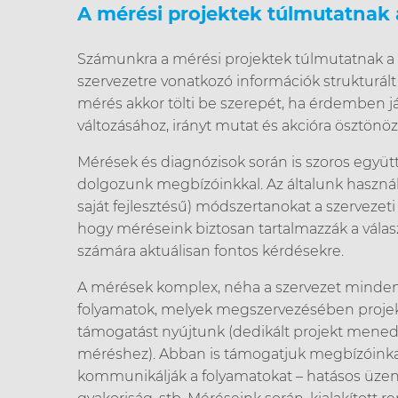
A mérési projektek túlmutatnak 
Számunkra a mérési projektek túlmutatnak a 
szervezetre vonatkozó információk strukturál
mérés akkor tölti be szerepét, ha érdemben já
változásához, irányt mutat és akcióra ösztönöz
Mérések és diagnózisok során is szoros egy
dolgozunk megbízóinkkal. Az általunk haszná
saját fejlesztésű) módszertanokat a szervezeti
hogy méréseink biztosan tartalmazzák a válas
számára aktuálisan fontos kérdésekre.
A mérések komplex, néha a szervezet minden 
folyamatok, melyek megszervezésében pro
támogatást nyújtunk (dedikált projekt mene
méréshez). Abban is támogatjuk megbízóink
kommunikálják a folyamatokat – hatásos üzen