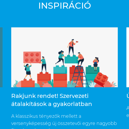
INSPIRÁCIÓ
Rakjunk rendet! Szervezeti
átalakítások a gyakorlatban
A
e
A klasszikus tényezők mellett a
n
versenyképesség új összetevői egyre nagyobb