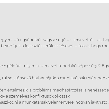
legyen szó egyénekről, vagy az egész szervezetről – az, ho
 beindítjuk a fejlesztési erőfeszítéseket – lássuk, hogy me
ez: például milyen a szervezet teherbíró képessége? Egyb
túl sok tényező hathat rájuk: a munkatársak miért nem 
térően értelmezik, a probléma meghatározása is nehézséget 
gy a személyes konfliktusok okozzák
maszkodni a munkatársak véleményére: hogyan javítható 