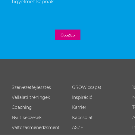
figyelmet kapnak.
ÖSSZES
Szervezetfejlesztés
GROW csapat
1
Vállalati tréningek
Inspiráció
M
Coaching
Karrier
T
Nyílt képzések
Kapcsolat
A
Változásmenedzsment
ÁSZF
I