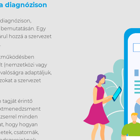
a diagnózison
diagnózison,
t bemutatásán. Egy
rul hozzá a szervezet
.
üttműködésben
lt (nemzetközi vagy
 valóságra adaptáljuk,
zokat a szervezet
tagját érintő
jektmenedzsment
dzserrel minden
at, hogy hogyan
etek, csatornák,