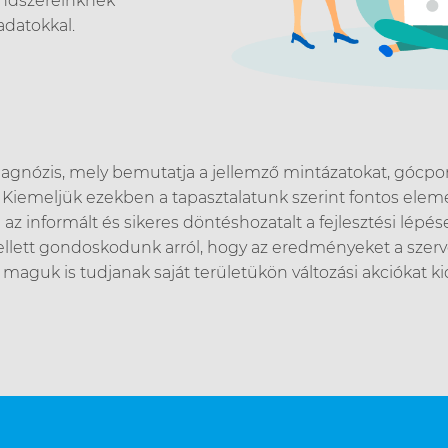
rendszereinknek
datokkal.
gnózis, mely bemutatja a jellemző mintázatokat, gócpont
. Kiemeljük ezekben a tapasztalatunk szerint fontos eleme
az informált és sikeres döntéshozatalt a fejlesztési lépés
Emellett gondoskodunk arról, hogy az eredményeket a szer
aguk is tudjanak saját területükön változási akciókat ki