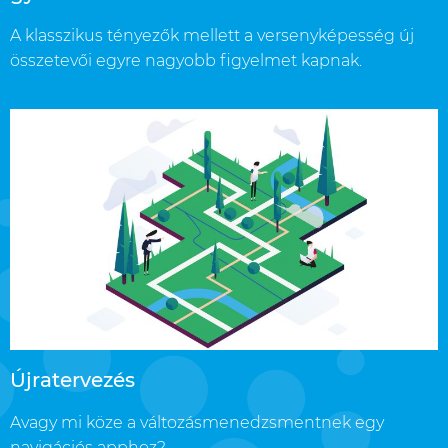
A klasszikus tényezők mellett a versenyképesség új
összetevői egyre nagyobb figyelmet kapnak.
Újratervezés
Avagy mi köze a változásmenedzsmentnek egy
navigációs apphoz?