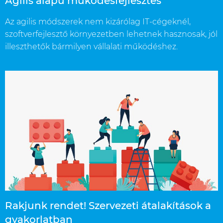
Agilis alapú működésfejlesztés
Az agilis módszerek nem kizárólag IT-cégeknél,
szoftverfejlesztő környezetben lehetnek hasznosak, jól
illeszthetők bármilyen vállalati működéshez.
Rakjunk rendet! Szervezeti átalakítások a
gyakorlatban