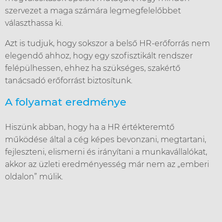
szervezet a maga számára legmegfelelőbbet
választhassa ki.
Azt is tudjuk, hogy sokszor a belső HR-erőforrás nem
elegendő ahhoz, hogy egy szofisztikált rendszer
felépülhessen, ehhez ha szükséges, szakértő
tanácsadó erőforrást biztosítunk.
A folyamat eredménye
Hiszünk abban, hogy ha a HR értékteremtő
működése által a cég képes bevonzani, megtartani,
fejleszteni, elismerni és irányítani a munkavállalókat,
akkor az üzleti eredményesség már nem az „emberi
oldalon” múlik.