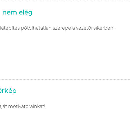
I nem elég
atépítés pótolhatatlan szerepe a vezetői sikerben.
érkép
ját motivátorainkat!