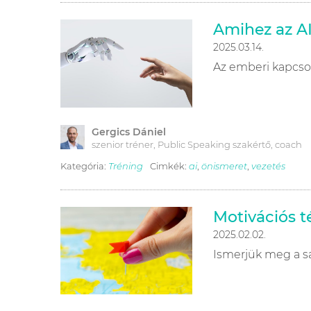
Amihez az A
2025.03.14.
Az emberi kapcsol
Gergics Dániel
szenior tréner, Public Speaking szakértő, coach
Kategória:
Tréning
Cimkék:
ai
,
önismeret
,
vezetés
Motivációs t
2025.02.02.
Ismerjük meg a sa