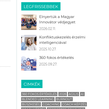
LEGFRISSEBBEK
Elnyertük a Magyar
Innovátor védjegyet
2026.02.11.
Konfliktuskezelés érzelmi
intelligenciával
2025.10.27.
360 fokos értékelés
2025.09.27.
CIMKÉK
360 FOKOS ÉRTÉKELÉS
2026
AGILIS
AI
BLENDED LEARNING
BURNOUT
BÜSZKESÉG
COACHING
COACH KÉPZÉS