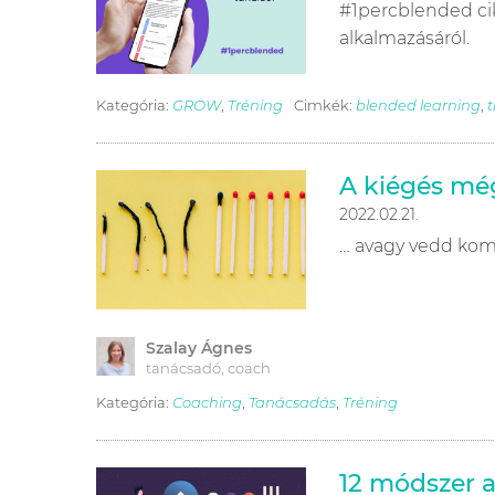
#1percblended cik
alkalmazásáról.
Kategória:
GROW
,
Tréning
Cimkék:
blended learning
,
A kiégés még
2022.02.21.
… avagy vedd komo
Szalay Ágnes
tanácsadó, coach
Kategória:
Coaching
,
Tanácsadás
,
Tréning
12 módszer a