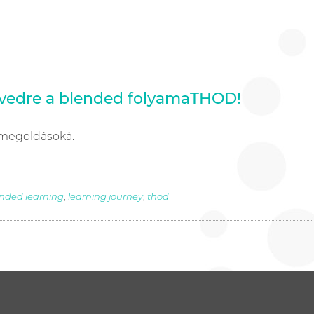
dvedre a blended folyamaTHOD!
 megoldásoká.
nded learning
,
learning journey
,
thod