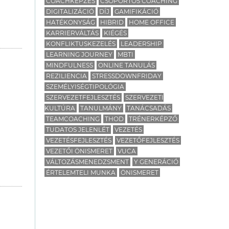
COACHKÉPZÉS
CSOPORTOS COACHING
DIGITALIZÁCIÓ
DÍJ
GAMIFIKÁCIÓ
HATÉKONYSÁG
HIBRID
HOME OFFICE
KARRIERVÁLTÁS
KIÉGÉS
KONFLIKTUSKEZELÉS
LEADERSHIP
LEARNING JOURNEY
MBTI
MINDFULNESS
ONLINE TANULÁS
REZILIENCIA
STRESSDOWNFRIDAY
SZEMÉLYISÉGTIPOLÓGIA
SZERVEZETFEJLESZTÉS
SZERVEZETI
KULTÚRA
TANULMÁNY
TANÁCSADÁS
TEAMCOACHING
THOD
TRÉNERKÉPZŐ
TUDATOS JELENLÉT
VEZETÉS
VEZETÉSFEJLESZTÉS
VEZETŐFEJLESZTÉS
VEZETŐI ÖNISMERET
VUCA
VÁLTOZÁSMENEDZSMENT
Y GENERÁCIÓ
ÉRTELEMTELI MUNKA
ÖNISMERET