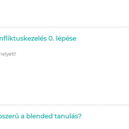
nfliktuskezelés 0. lépése
helyett!
épszerű a blended tanulás?