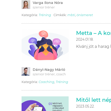
Varga Ilona Nóra
szenior tréner
Kategória:
Tréning
Cimkék:
mbti
,
önismeret
Metta – A ko
2024.01.18.
Kívánj jót a harag 
Dányi-Nagy Márió
szenior tréner, coach
Kategória:
Coaching
,
Tréning
Mitől lett n
2023.05.22.