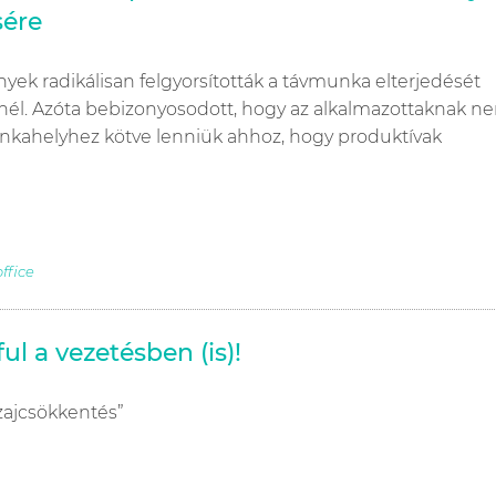
sére
ek radikálisan felgyorsították a távmunka elterjedését
nél. Azóta bebizonyosodott, hogy az alkalmazottaknak n
unkahelyhez kötve lenniük ahhoz, hogy produktívak
ffice
ul a vezetésben (is)!
„zajcsökkentés”