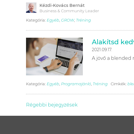
Kézdi-Kovács Bernát
Business & Community Leader
Kategória:
Egyéb
,
GROW
,
Tréning
Alakítsd ke
2021.09.17.
A jövő a blended
Kategória:
Egyéb
,
Programajánló
,
Tréning
Cimkék:
ble
Bejegyzés
Régebbi bejegyzések
navigáció