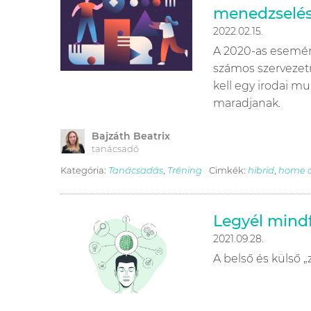
menedzselé
2022.02.15.
A 2020-as esemény
számos szervezet
kell egy irodai m
maradjanak.
Bajzáth Beatrix
tanácsadó
Kategória:
Tanácsadás
,
Tréning
Cimkék:
hibrid
,
home o
Legyél mindf
2021.09.28.
A belső és külső 