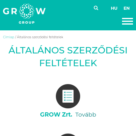
HU
EN
GROW Group
A hozzád adott érték
Skip
Címlap
/
Általános szerződési feltételek
to
ÁLTALÁNOS SZERZŐDÉSI
content
FELTÉTELEK
GROW Zrt.
Tovább