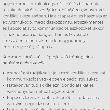
figyelemmel fordulnak egymás felé, és bízhatnak
munkatársaik és vezetőjük empátiájában, konstruktív
konfliktuskezelésében. Ha a csapat érti és használja az
együttműködő, megoldásközpontú, erőszakmentes
és kapcsolatjavító kommunikációs eszközöket, akkor
annak hatására jó hangulatban és kevesebb
stresszben telhetnek mindennapjai, amely az
eredményesség záloga is.
Kommunikációs készségfejlesztő tréningjeink
hatására a résztvevők
azonosítani tudják saját jellemző konfliktuskezelési,
kommunikációs vagy éppen előadói stílusukat.
Hatékonyan tudják kifejezni gondolataikat és
véleményüket nehéz helyzetekben is.
Képesek lesznek adott szituációban tudatosan a
win-win megoldásokra törekedni.
Megtanulnak célokat és igényeket harmonizálni, a