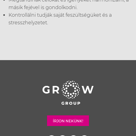
másik fejével is gondolkodni.
Kontrollálni tudják saját feszültségüket és a
stresszhelyzetet.
ÍRJON NEKÜNK!