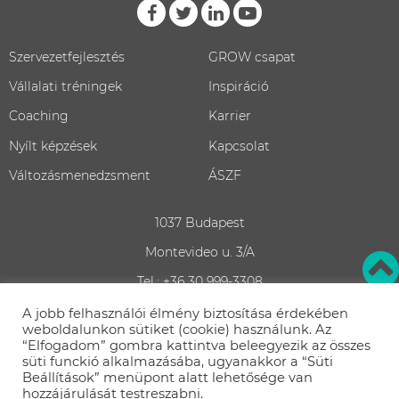
Szervezetfejlesztés
GROW csapat
Vállalati tréningek
Inspiráció
Coaching
Karrier
Nyílt képzések
Kapcsolat
Változásmenedzsment
ÁSZF
1037 Budapest
Montevideo u. 3/A
Tel.: +36 30 999-3308
Adatvédelem
A jobb felhasználói élmény biztosítása érdekében
weboldalunkon sütiket (cookie) használunk. Az
Iratkozz fel!
“Elfogadom” gombra kattintva beleegyezik az összes
süti funckió alkalmazásába, ugyanakkor a “Süti
Beállítások” menüpont alatt lehetősége van
hozzájárulását testreszabni.