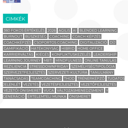
CIMKÉK
360 FOKOS ÉRTÉKELÉS
2026
AGILIS
AI
BLENDED LEARNING
BURNOUT
BÜSZKESÉG
COACHING
COACH KÉPZÉS
COACHKÉPZÉS
CSOPORTOS COACHING
DIGITALIZÁCIÓ
DÍJ
GAMIFIKÁCIÓ
HATÉKONYSÁG
HIBRID
HOME OFFICE
KARRIERVÁLTÁS
KIÉGÉS
KONFLIKTUSKEZELÉS
LEADERSHIP
LEARNING JOURNEY
MBTI
MINDFULNESS
ONLINE TANULÁS
REZILIENCIA
STRESSDOWNFRIDAY
SZEMÉLYISÉGTIPOLÓGIA
SZERVEZETFEJLESZTÉS
SZERVEZETI KULTÚRA
TANULMÁNY
TANÁCSADÁS
TEAMCOACHING
THOD
TRÉNERKÉPZŐ
TUDATOS
JELENLÉT
VEZETÉS
VEZETÉSFEJLESZTÉS
VEZETŐFEJLESZTÉS
VEZETŐI ÖNISMERET
VUCA
VÁLTOZÁSMENEDZSMENT
Y
GENERÁCIÓ
ÉRTELEMTELI MUNKA
ÖNISMERET