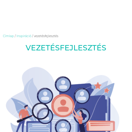
Skip
Címlap
/
Inspiráció
/
vezetésfejlesztés
to
VEZETÉSFEJLESZTÉS
content