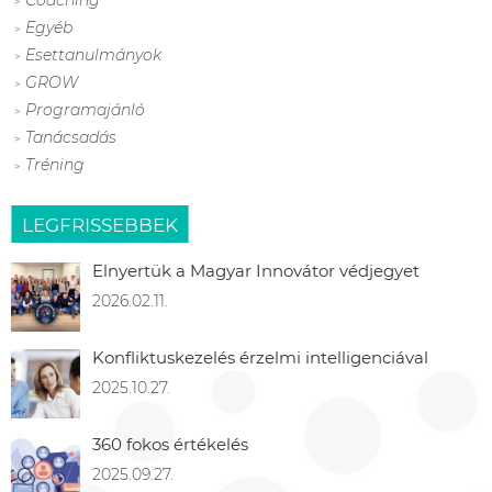
Coaching
Egyéb
Esettanulmányok
GROW
Programajánló
Tanácsadás
Tréning
LEGFRISSEBBEK
Elnyertük a Magyar Innovátor védjegyet
2026.02.11.
Konfliktuskezelés érzelmi intelligenciával
2025.10.27.
360 fokos értékelés
2025.09.27.