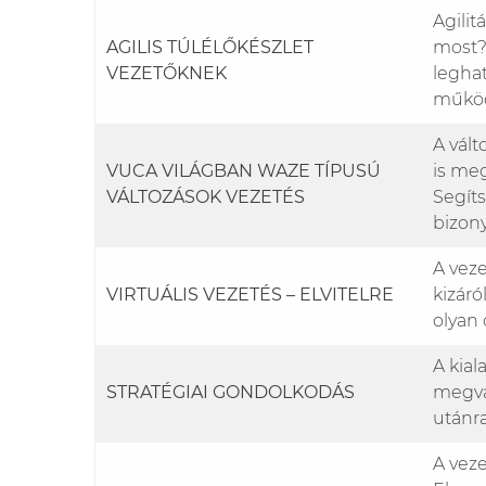
Agilit
AGILIS TÚLÉLŐKÉSZLET
most? 
VEZETŐKNEK
leghat
működ
A vál
VUCA VILÁGBAN WAZE TÍPUSÚ
is me
VÁLTOZÁSOK VEZETÉS
Segít
bizon
A vez
VIRTUÁLIS VEZETÉS – ELVITELRE
kizár
olyan
A kial
STRATÉGIAI GONDOLKODÁS
megval
utánra
A veze