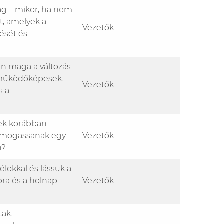
ság – mikor, ha nem
t, amelyek a
Vezetők
ését és
en maga a változás
 működőképesek.
Vezetők
s a
yek korábban
támogassanak egy
Vezetők
n?
lokkal és lássuk a
pra és a holnap
Vezetők
tak.