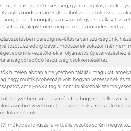
ás: rugalmasság, tettrekészség, gyors reagálás, hatékony
Az agilis módszertan eszközeiből válogattuk össze azoka
ékonyabban támogatják a csapatok gyors átállását, vezet
ését az új, alapvetően megváltozott működésmódra.
tozásvezetésben paradigmaváltásra van szükségünk, hisz
gváltozott, az eddig bevált módszerek sokszor már nem
séget adunk a vezetőknek a folyamatos újratervezéshez é
ytalanságból adódó feszültség csökkentéséhez.
etők hirtelen abban a helyzetben találják magukat, amel
ólag nagy multik probémája volt: hogyan vezessenek és 
 csapatot, amelynek a tagjai nem találkoznak személyese
akult helyzetben különösen fontos, hogy rendelkezzünk cé
ósításukhoz vezető utat, hogy ne csak a mára, de holna
 is fókuszáljunk.
tői működés fókuszai a virtuális vezetés során megváltoz