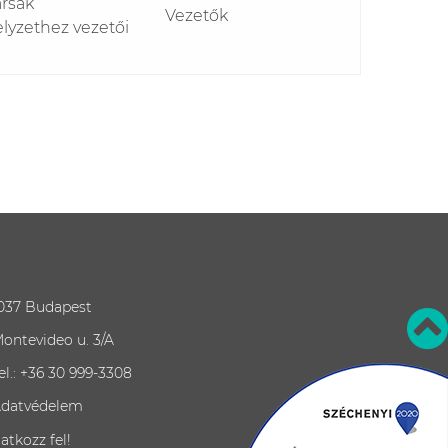
ársak
Vezetők
elyzethez vezetői
037 Budapest
ontevideo u. 3/A
el.: +36 30 999-3308
datvédelem
ratkozz fel!