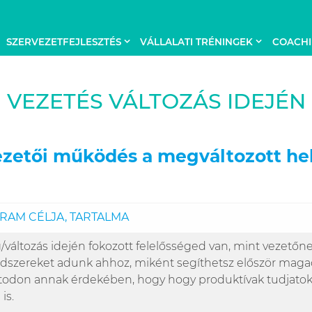
SZERVEZETFEJLESZTÉS
VÁLLALATI TRÉNINGEK
COACH
VEZETÉS VÁLTOZÁS IDEJÉN
ezetői működés a megváltozott hel
RAM CÉLJA, TARTALMA
/változás idején fokozott felelősséged van, mint vezető
dszereket adunk ahhoz, miként segíthetsz először maga
todon annak érdekében, hogy hogy produktívak tudjato
is.