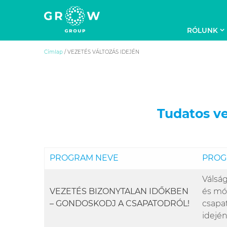
RÓLUNK
GROW Group
A hozzád adott érték
Skip
Címlap
/
VEZETÉS VÁLTOZÁS IDEJÉN
to
content
Tudatos v
PROGRAM NEVE
PROG
Válság
VEZETÉS BIZONYTALAN IDŐKBEN
és mó
– GONDOSKODJ A CSAPATODRÓL!
csapa
idején 