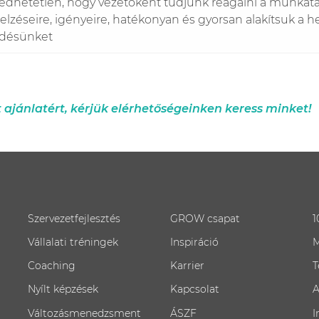
edhetetlen, hogy vezetőként tudjunk reagálni a munkat
jelzéseire, igényeire, hatékonyan és gyorsan alakítsuk a h
désünket
t ajánlatért, kérjük elérhetőségeinken keress minket!
Szervezetfejlesztés
GROW csapat
1
Vállalati tréningek
Inspiráció
M
Coaching
Karrier
T
Nyílt képzések
Kapcsolat
A
Változásmenedzsment
ÁSZF
I