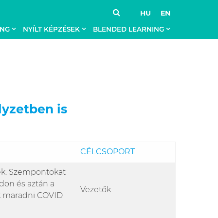
HU
EN
ING
NYÍLT KÉPZÉSEK
BLENDED LEARNING
yzetben is
CÉLCSOPORT
nek. Szempontokat
don és aztán a
Vezetők
k maradni COVID