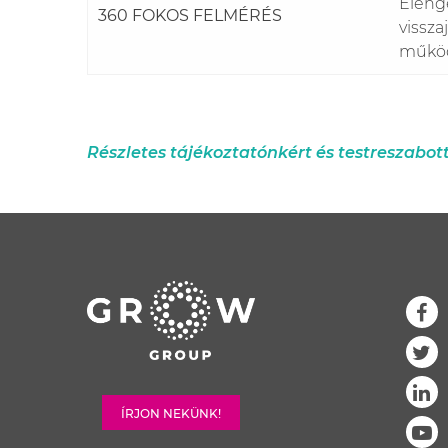
Eleng
360 FOKOS FELMÉRÉS
vissza
műkö
Részletes tájékoztatónkért és testreszabot
ÍRJON NEKÜNK!