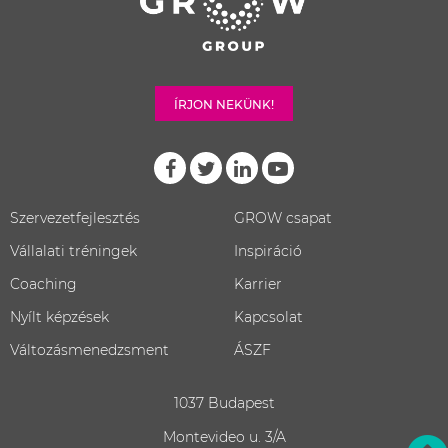
ÍRJON NEKÜNK!
Szervezetfejlesztés
GROW csapat
Vállalati tréningek
Inspiráció
Coaching
Karrier
Nyílt képzések
Kapcsolat
Változásmenedzsment
ÁSZF
1037 Budapest
Montevideo u. 3/A