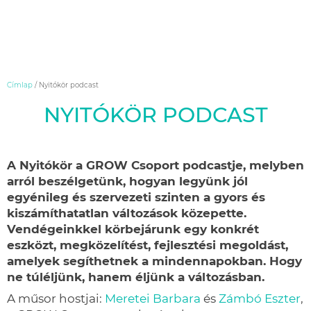
Skip
Címlap
/
Nyitókör podcast
to
NYITÓKÖR PODCAST
content
A Nyitókör a GROW Csoport podcastje, melyben
arról beszélgetünk, hogyan legyünk jól
egyénileg és szervezeti szinten a gyors és
kiszámíthatatlan változások közepette.
Vendégeinkkel körbejárunk egy konkrét
eszközt, megközelítést, fejlesztési megoldást,
amelyek segíthetnek a mindennapokban. Hogy
ne túléljünk, hanem éljünk a változásban.
A műsor hostjai:
Meretei Barbara
és
Zámbó Eszter
,