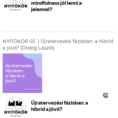
NYITÓKÖR 02 | Újratervezési fázisban: a hibrid
a jövő? (Ördög László)