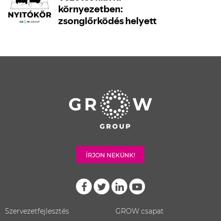
ÍRJON NEKÜNK!
Szervezetfejlesztés
GROW csapat