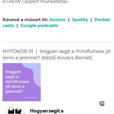
a GROW Csoport munkatársai.
Kövesd a műsort itt:
Anchor
|
Spotify
|
Pocket
casts
|
Google podcasts
NYITÓKÖR 01 | Hogyan segít a mindfulness jól
lenni a jelennel? (Kézdi-Kovács Bernát)