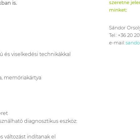
szeretne jel
ban is.
minket:
Sándor Orsol
Tel.:
+36 20 20
e-mail:
sando
ú és viselked
é
si technikákkal
a, memóriakártya
ret
ználható diagnosztikus eszköz:
ó
s változá
st ind
ítanak el