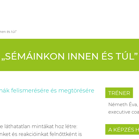
en és túl”
„SÉMÁINKON INNEN ÉS TÚL”
mák felismerésére és megtörésére
TRÉNER
Németh Éva, 
executive co
 láthatatlan mintákat hoz létre:
A KÉPZÉS 
et és reakcióinkat felnőttként is