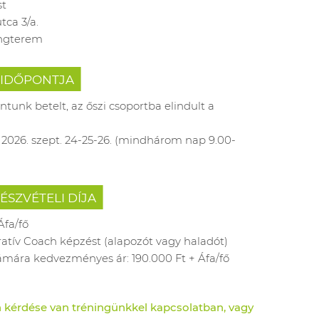
st
tca 3/a.
ngterem
 IDŐPONTJA
ntunk betelt, az őszi csoportba elindult a
 2026. szept. 24-25-26. (mindhárom nap 9.00-
ÉSZVÉTELI DÍJA
Áfa/fő
tív Coach képzést (alapozót vagy haladót)
ámára kedvezményes ár: 190.000 Ft + Áfa/fő
 kérdése van tréningünkkel kapcsolatban, vagy