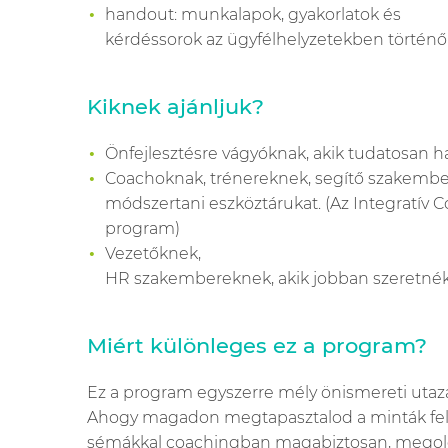
handout: munkalapok, gyakorlatok
é
s
k
é
rd
é
ssorok az ügyfélhelyzetekben történ
Kiknek ajánljuk?
Önfejleszt
é
sre vágy
ó
knak, akik tudatosan h
Coachoknak, tr
é
nereknek, segítő szakember
m
ó
dszertani eszk
ö
ztárukat. (Az Integratív
program)
Vezetőknek,
HR szakembereknek, akik jobban szeretné
Miért különleges ez a program?
Ez a program
egyszerre
m
é
ly
ö
nismereti
utaz
Ahogy
magadon
megtapasztalod
a
minták
fe
s
é
mákkal
coachingban
magabiztosan
,
megol