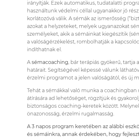
irányítják. Ezek automatikus, tudatalatti pro
használtunk védelmi céllal ugyanakkor jó rész
korlátozóvá válik. A sémák az ismerősség (“biz
azokat a helyzeteket, melyek ugyanazokat sémá
személyeket, akik a sémáinkat kiegészítik (s
a valóságérzékelést, rombolhatják a kapcsolód
indíthatnak el.
A
sémacoaching
, bár terápiás gyökerű, tart
határait. Segítségével képessé válunk láthatóv
érzelmi programot a jelen valóságától, és új
Tehát a sémákkal való munka a coachingban m
átírására ad lehetőséget, rögzítjük és gyakor
biztonságos coaching-keretek között. Melyn
önazonosság, érzelmi rugalmasság.
A 3 napos program keretében az alábbi esz
és sémáinkra, annak érdekében, hogy fejle