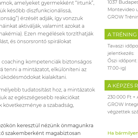
1037 Budape
gramok, amelyeket gyermekként “írtunk”,
Montevideo u
ük később diszfunkcionálissá,
GROW Tréni
tonság”) érzését adják, így vonzzuk
inkat aktiválják, valamint azokat a
émakémia). Ezen megélések torzíthatják
A TRÉNING
ást, és önsorsrontó spirálokat
Tavaszi időpo
jelentkezés:
Őszi időpont:
ja a coaching kompetenciák biztonságos
17.00-ig)
á tenni a mintázatot, elkülöníteni az
 működésmódokat kialakítani.
A KÉPZÉS R
élyebb tudatosítást hoz, a mintázatok
230.000 Ft + 
oljuk az egészségesebb reakciókat
GROW Integra
ek következménye a szabadság,
végzettek sz
közökön keresztül nézünk önmagunkra
Ha bármilyen
sztő szakemberként magabiztosan