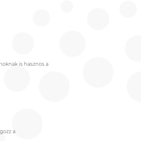
choknak is hasznos a
lgozz
a