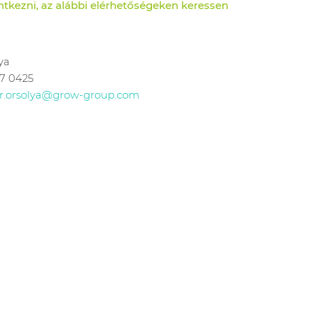
entkezni, az alábbi elérhetőségeken keressen
ya
7 0425
r.orsolya@grow-group.com