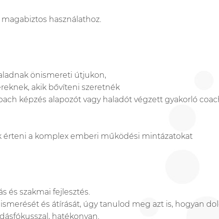
ő magabiztos használathoz
.
aladnak önismereti útjukon,
eknek, akik bővíteni szeretn
é
k
 Coach képzés alapozót vagy haladót végzett gyakorló coa
k érteni a komplex emberi műk
ö
dési mintázatokat
ás
é
s
szakmai
fejleszt
é
s.
lismer
é
s
é
t
é
s
átírását
,
úgy
tanulod
meg
azt
is,
hogyan
do
dásfókusszal
,
hat
é
konyan
.