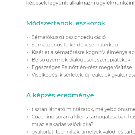
képesek legyünk alkalmazni ügyfélmunkáink
Módszertanok
,
eszközök
S
é
maf
ó
kuszú
pszichoeduk
áci
ó
S
é
maazonosító k
é
rdőív, sématérkép
Kísérlet a s
é
mat
ö
r
é
sre kognitív,
é
lm
é
nyalap
Bels
ő gyermek
dial
ó
gusok, szerepjátékok
Eg
é
szs
é
ges Feln
ő
tt
é
n-r
é
sz megerősít
é
se
Viselked
é
si kís
é
rletek: új reakci
ó
k gyakorlás
A
képzés
eredménye
tisztán lá
that
ó mintázatok, mélyebb önisme
Coaching során a kliens támogatásában has
mi az elakadá
s val
ó
di oka?
gyakorlati technikák, amelyek val
ó
di
é
s tart