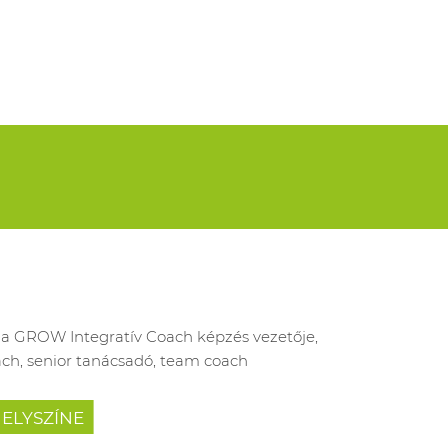
a GROW Integratív Coach képzés vezetője,
ach, senior tanácsadó, team coach
HELYSZÍNE