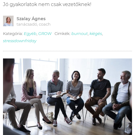
Jó gyakorlatok nem csak vezetőknek!
Szalay Ágnes
tanácsadó, coach
Kategória:
Egyéb
,
GROW
Cimkék:
burnout
,
kiégés
,
stressdownfriday