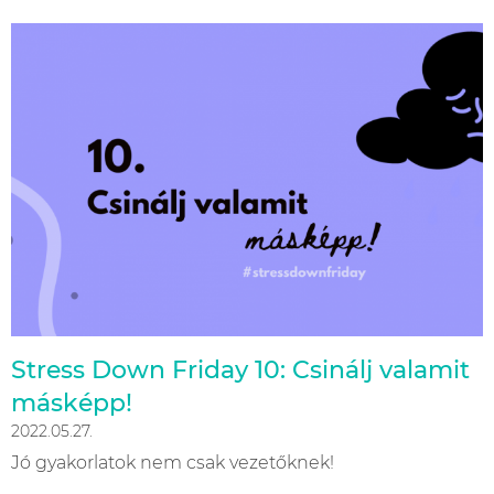
Stress Down Friday 10: Csinálj valamit
másképp!
2022.05.27.
Jó gyakorlatok nem csak vezetőknek!