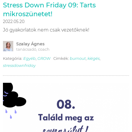
Stress Down Friday 09: Tarts
mikroszünetet!
2022.05.20.
Jó gyakorlatok nem csak vezetőknek!
Szalay Ágnes
tanácsadó, coach
Kategória:
Egyéb
,
GROW
Cimkék:
burnout
,
kiégés
,
stressdownfriday