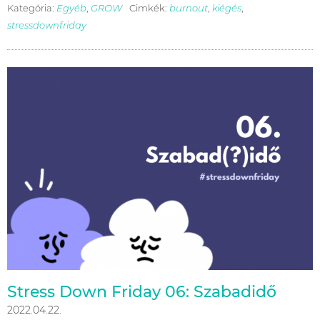
Kategória:
Egyéb
,
GROW
Cimkék:
burnout
,
kiégés
,
stressdownfriday
Stress Down Friday 06: Szabadidő
2022.04.22.