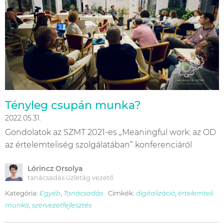
Tényleg csupán munka?
2022.05.31.
Gondolatok az SZMT 2021-es „Meaningful work: az OD
az értelemteliség szolgálatában” konferenciáról
Lőrincz Orsolya
tanácsadás üzletág vezető
Kategória:
Egyéb
,
Tanácsadás
Cimkék:
digitalizáció
,
értelemteli
munka
,
szervezetfejlesztés