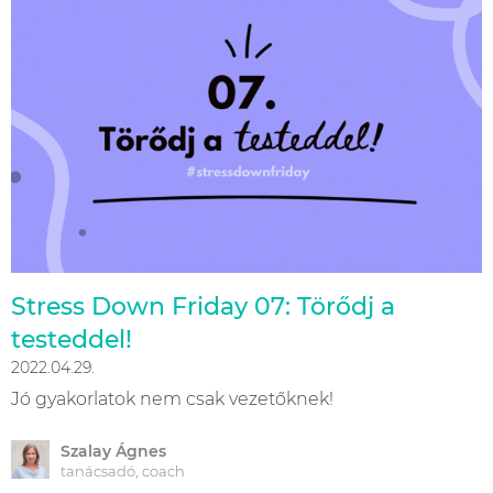
Stress Down Friday 07: Törődj a
testeddel!
2022.04.29.
Jó gyakorlatok nem csak vezetőknek!
Szalay Ágnes
tanácsadó, coach