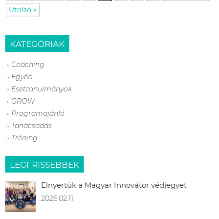
Utolsó »
KATEGÓRIÁK
Coaching
Egyéb
Esettanulmányok
GROW
Programajánló
Tanácsadás
Tréning
LEGFRISSEBBEK
Elnyertük a Magyar Innovátor védjegyet
2026.02.11.