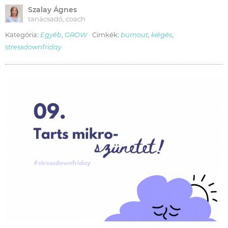
Szalay Ágnes
tanácsadó, coach
Kategória:
Egyéb
,
GROW
Cimkék:
burnout
,
kiégés
,
stressdownfriday