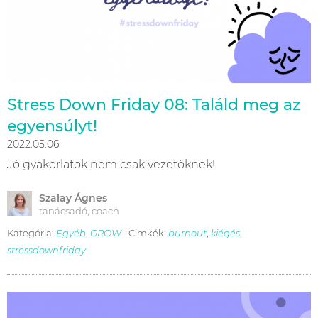
Stress Down Friday 08: Találd meg az
egyensúlyt!
2022.05.06.
Jó gyakorlatok nem csak vezetőknek!
Szalay Ágnes
tanácsadó, coach
Kategória:
Egyéb
,
GROW
Cimkék:
burnout
,
kiégés
,
stressdownfriday