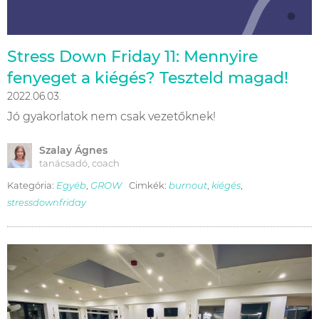
Stress Down Friday 11: Mennyire
fenyeget a kiégés? Teszteld magad!
2022.06.03.
Jó gyakorlatok nem csak vezetőknek!
Szalay Ágnes
tanácsadó, coach
Kategória:
Egyéb
,
GROW
Cimkék:
burnout
,
kiégés
,
stressdownfriday