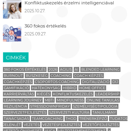
Konfliktuskezelés érzelmi intelligenciával
2025.10.27.
360 fokos értékelés
2025.09.27.
CIMKÉK
360 FOKOS ÉRTÉKELÉS
2026
AGILIS
AI
BLENDED LEARNING
BURNOUT
BÜSZKESÉG
COACHING
COACH KÉPZÉS
COACHKÉPZÉS
CSOPORTOS COACHING
DIGITALIZÁCIÓ
DÍJ
GAMIFIKÁCIÓ
HATÉKONYSÁG
HIBRID
HOME OFFICE
KARRIERVÁLTÁS
KIÉGÉS
KONFLIKTUSKEZELÉS
LEADERSHIP
LEARNING JOURNEY
MBTI
MINDFULNESS
ONLINE TANULÁS
REZILIENCIA
STRESSDOWNFRIDAY
SZEMÉLYISÉGTIPOLÓGIA
SZERVEZETFEJLESZTÉS
SZERVEZETI KULTÚRA
TANULMÁNY
TANÁCSADÁS
TEAMCOACHING
THOD
TRÉNERKÉPZŐ
TUDATOS
JELENLÉT
VEZETÉS
VEZETÉSFEJLESZTÉS
VEZETŐFEJLESZTÉS
VEZETŐI ÖNISMERET
VUCA
VÁLTOZÁSMENEDZSMENT
Y