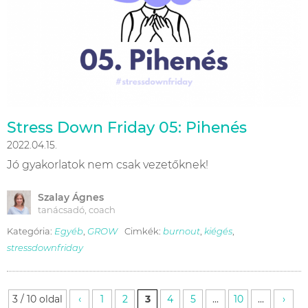
Stress Down Friday 05: Pihenés
2022.04.15.
Jó gyakorlatok nem csak vezetőknek!
Szalay Ágnes
tanácsadó, coach
Kategória:
Egyéb
,
GROW
Cimkék:
burnout
,
kiégés
,
stressdownfriday
3 / 10 oldal
‹
1
2
3
4
5
...
10
...
›