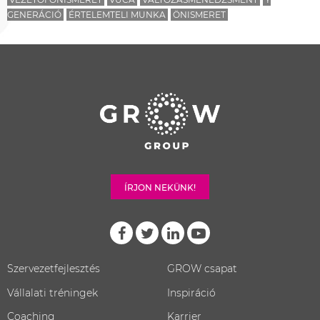
GENERÁCIÓ
ÉRTELEMTELI MUNKA
ÖNISMERET
ÍRJON NEKÜNK!
Szervezetfejlesztés
GROW csapat
Vállalati tréningek
Inspiráció
Coaching
Karrier