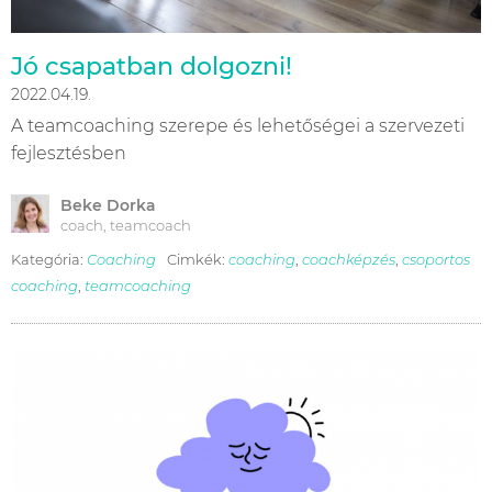
Jó csapatban dolgozni!
2022.04.19.
A teamcoaching szerepe és lehetőségei a szervezeti
fejlesztésben
Beke Dorka
coach, teamcoach
Kategória:
Coaching
Cimkék:
coaching
,
coachképzés
,
csoportos
coaching
,
teamcoaching