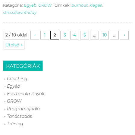
Kategória:
Egyéb
,
GROW
Cimkék:
burnout
,
kiégés
,
stressdownfriday
2 / 10 oldal
‹
1
2
3
4
5
...
10
...
›
Utolsó »
KATEGÓRIÁK
Coaching
Egyéb
Esettanulmányok
GROW
Programajánló
Tanácsadás
Tréning