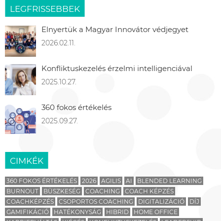
LEGFRISSEBBEK
Elnyertük a Magyar Innovátor védjegyet
2026.02.11.
Konfliktuskezelés érzelmi intelligenciával
2025.10.27.
360 fokos értékelés
2025.09.27.
CIMKÉK
360 FOKOS ÉRTÉKELÉS
2026
AGILIS
AI
BLENDED LEARNING
BURNOUT
BÜSZKESÉG
COACHING
COACH KÉPZÉS
COACHKÉPZÉS
CSOPORTOS COACHING
DIGITALIZÁCIÓ
DÍJ
GAMIFIKÁCIÓ
HATÉKONYSÁG
HIBRID
HOME OFFICE