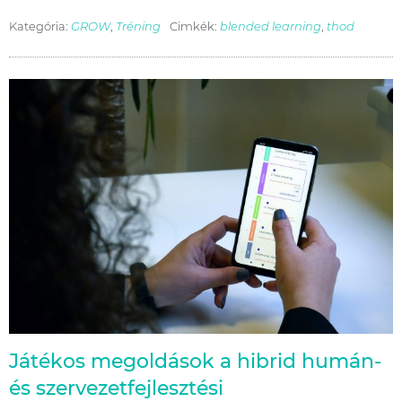
Kategória:
GROW
,
Tréning
Cimkék:
blended learning
,
thod
Játékos megoldások a hibrid humán-
és szervezetfejlesztési