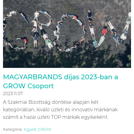
MAGYARBRANDS díjas 2023-ban a
GROW Csoport
2023.11.07.
A Szakmai Bizottság döntése alapján két
kategóriában, kiváló üzleti és innovatív márkának
számít a hazai üzleti TOP márkák egyikeként.
Kategória:
Egyéb
,
GROW