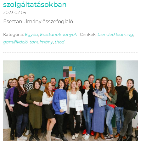
szolgáltatásokban
2023.02.05.
Esettanulmány összefoglaló
Kategória:
Egyéb
,
Esettanulmányok
Cimkék:
blended learning
,
gamifikáció
,
tanulmány
,
thod