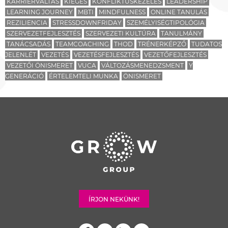
KARRIERVÁLTÁS
KIÉGÉS
KONFLIKTUSKEZELÉS
LEADERSHIP
LEARNING JOURNEY
MBTI
MINDFULNESS
ONLINE TANULÁS
REZILIENCIA
STRESSDOWNFRIDAY
SZEMÉLYISÉGTIPOLÓGIA
SZERVEZETFEJLESZTÉS
SZERVEZETI KULTÚRA
TANULMÁNY
TANÁCSADÁS
TEAMCOACHING
THOD
TRÉNERKÉPZŐ
TUDATOS
JELENLÉT
VEZETÉS
VEZETÉSFEJLESZTÉS
VEZETŐFEJLESZTÉS
VEZETŐI ÖNISMERET
VUCA
VÁLTOZÁSMENEDZSMENT
Y
GENERÁCIÓ
ÉRTELEMTELI MUNKA
ÖNISMERET
ÍRJON NEKÜNK!