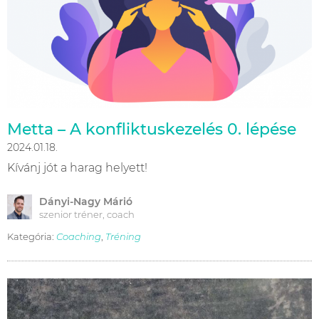
Metta – A konfliktuskezelés 0. lépése
2024.01.18.
Kívánj jót a harag helyett!
Dányi-Nagy Márió
szenior tréner, coach
Kategória:
Coaching
,
Tréning