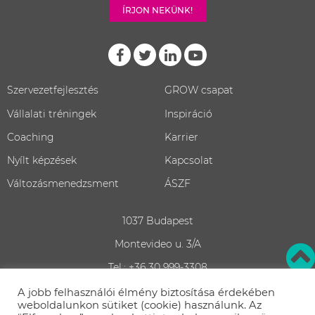
ÍRJON NEKÜNK!
Szervezetfejlesztés
GROW csapat
Vállalati tréningek
Inspiráció
Coaching
Karrier
Nyílt képzések
Kapcsolat
Változásmenedzsment
ÁSZF
1037 Budapest
Montevideo u. 3/A
Tel.: +36 30 999-3308
Adatvédelem
A jobb felhasználói élmény biztosítása érdekében
weboldalunkon sütiket (cookie) használunk. Az
Iratkozz fel!