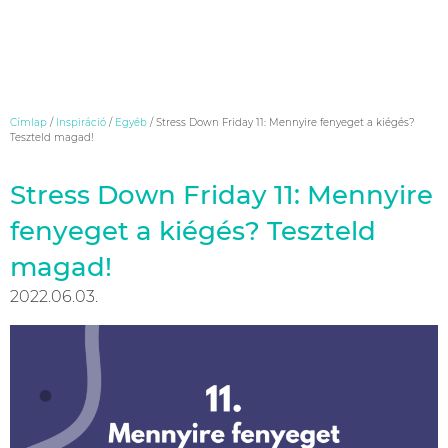
Skip
Címlap
/
Inspiráció
/
Egyéb
/
Stress Down Friday 11: Mennyire fenyeget a kiégés?
to
Teszteld magad!
content
Stress Down Friday 11: Mennyire
fenyeget a kiégés? Teszteld
magad!
2022.06.03.