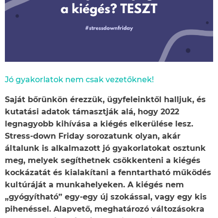
Jó gyakorlatok nem csak vezetőknek!
Saját bőrünkön érezzük, ügyfeleinktől halljuk, és
kutatási adatok támasztják alá, hogy 2022
legnagyobb kihívása a kiégés elkerülése lesz.
Stress-down Friday sorozatunk olyan, akár
általunk is alkalmazott jó gyakorlatokat osztunk
meg, melyek segíthetnek csökkenteni a kiégés
kockázatát és kialakítani a fenntartható működés
kultúráját a munkahelyeken. A kiégés nem
„gyógyítható” egy-egy új szokással, vagy egy kis
pihenéssel. Alapvető, meghatározó változásokra