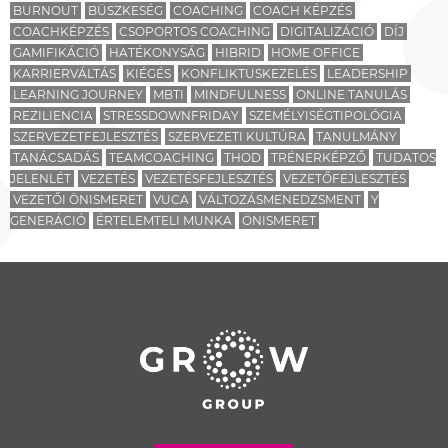
BURNOUT
BÜSZKESÉG
COACHING
COACH KÉPZÉS
COACHKÉPZÉS
CSOPORTOS COACHING
DIGITALIZÁCIÓ
DÍJ
GAMIFIKÁCIÓ
HATÉKONYSÁG
HIBRID
HOME OFFICE
KARRIERVÁLTÁS
KIÉGÉS
KONFLIKTUSKEZELÉS
LEADERSHIP
LEARNING JOURNEY
MBTI
MINDFULNESS
ONLINE TANULÁS
REZILIENCIA
STRESSDOWNFRIDAY
SZEMÉLYISÉGTIPOLÓGIA
SZERVEZETFEJLESZTÉS
SZERVEZETI KULTÚRA
TANULMÁNY
TANÁCSADÁS
TEAMCOACHING
THOD
TRÉNERKÉPZŐ
TUDATOS
JELENLÉT
VEZETÉS
VEZETÉSFEJLESZTÉS
VEZETŐFEJLESZTÉS
VEZETŐI ÖNISMERET
VUCA
VÁLTOZÁSMENEDZSMENT
Y
GENERÁCIÓ
ÉRTELEMTELI MUNKA
ÖNISMERET