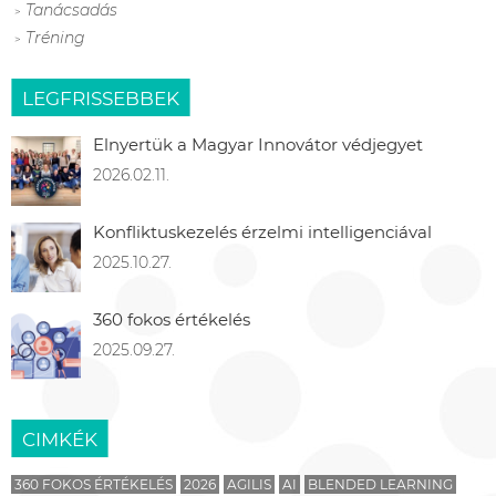
Tanácsadás
Tréning
LEGFRISSEBBEK
Elnyertük a Magyar Innovátor védjegyet
2026.02.11.
Konfliktuskezelés érzelmi intelligenciával
2025.10.27.
360 fokos értékelés
2025.09.27.
CIMKÉK
360 FOKOS ÉRTÉKELÉS
2026
AGILIS
AI
BLENDED LEARNING