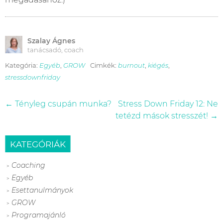
Szalay Ágnes
tanácsadó, coach
Kategória:
Egyéb
,
GROW
Cimkék:
burnout
,
kiégés
,
stressdownfriday
Bejegyzés
← Tényleg csupán munka?
Stress Down Friday 12: Ne
tetézd mások stresszét! →
navigáció
KATEGÓRIÁK
Coaching
Egyéb
Esettanulmányok
GROW
Programajánló