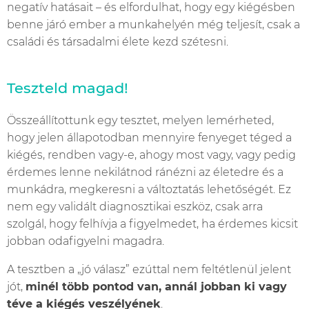
negatív hatásait – és elfordulhat, hogy egy kiégésben
benne járó ember a munkahelyén még teljesít, csak a
családi és társadalmi élete kezd szétesni.
Teszteld magad!
Összeállítottunk egy tesztet, melyen lemérheted,
hogy jelen állapotodban mennyire fenyeget téged a
kiégés, rendben vagy-e, ahogy most vagy, vagy pedig
érdemes lenne nekilátnod ránézni az életedre és a
munkádra, megkeresni a változtatás lehetőségét. Ez
nem egy validált diagnosztikai eszköz, csak arra
szolgál, hogy felhívja a figyelmedet, ha érdemes kicsit
jobban odafigyelni magadra.
A tesztben a „jó válasz” ezúttal nem feltétlenül jelent
jót,
minél több pontod van, annál jobban ki vagy
téve a kiégés veszélyének
.