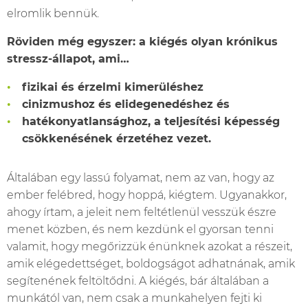
elromlik bennük.
Röviden még egyszer: a kiégés olyan krónikus
stressz-állapot, ami…
fizikai és érzelmi kimerüléshez
cinizmushoz és elidegenedéshez és
hatékonyatlansághoz, a teljesítési képesség
csökkenésének érzetéhez vezet.
Általában egy lassú folyamat, nem az van, hogy az
ember felébred, hogy hoppá, kiégtem. Ugyanakkor,
ahogy írtam, a jeleit nem feltétlenül vesszük észre
menet közben, és nem kezdünk el gyorsan tenni
valamit, hogy megőrizzük énünknek azokat a részeit,
amik elégedettséget, boldogságot adhatnának, amik
segítenének feltöltődni. A kiégés, bár általában a
munkától van, nem csak a munkahelyen fejti ki