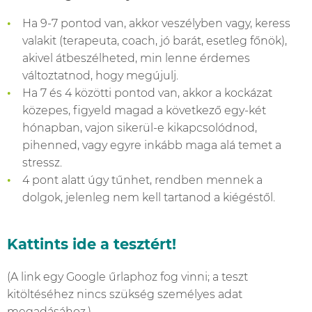
Ha 9-7 pontod van, akkor veszélyben vagy, keress
valakit (terapeuta, coach, jó barát, esetleg főnök),
akivel átbeszélheted, min lenne érdemes
változtatnod, hogy megújulj.
Ha 7 és 4 közötti pontod van, akkor a kockázat
közepes, figyeld magad a következő egy-két
hónapban, vajon sikerül-e kikapcsolódnod,
pihenned, vagy egyre inkább maga alá temet a
stressz.
4 pont alatt úgy tűnhet, rendben mennek a
dolgok, jelenleg nem kell tartanod a kiégéstől.
Kattints ide a tesztért!
(A link egy Google űrlaphoz fog vinni; a teszt
kitöltéséhez nincs szükség személyes adat
megadásához.)