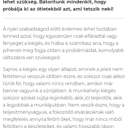
lehet szükség. Bátorítunk mindenkit, hogy
próbálja ki az ötletekből azt, ami tetszik neki!
A nyári szabadságod előtt érdemes lehet tisztában
lenned azzal, hogy egyszerűen csak elfáradtál vagy
fenyeget a kiégés, és hiába is számítasz arra, hogy a
pihenés meg fogja oldani a problémáidat, komolyabb
változásra van szükséged.
Sajnos a kiégés egy olyan állapot, aminek a jeleit nem
feltétlenül vesszük időben észre, és sokszor csak akkor
tűnik fel, hogy valami nincs rendben, amikor már
benne vagyunk a sűrűjében. A munkahelyi kiégés
sokszor azokat sújtja leginkább, akik jól teljesítők, akik
a legjobbak a munkájukban. Nem veszik észre, hogy a
teljesítményvágyuk, a fokozódó elvárásoknak való
megfelelés annyira felőrli őket, hogy már nincs miből
feltölteni a készleteiket, és valami hosszabb távon