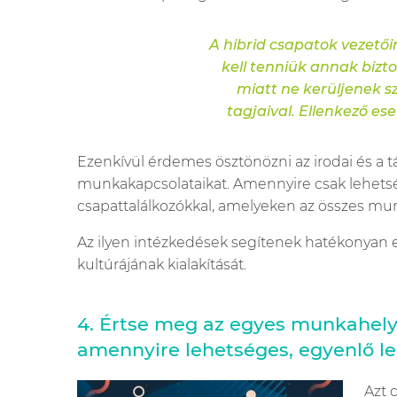
A hibrid csapatok vezető
kell tenniük annak bizt
miatt ne kerüljenek 
tagjaival. Ellenkező es
Ezenkívül érdemes ösztönözni az irodai és a tá
munkakapcsolataikat. Amennyire csak lehetség
csapattalálkozókkal, amelyeken az összes mun
Az ilyen intézkedések segítenek hatékonyan el
kultúrájának kialakítását.
4. Értse meg az egyes munkahelyze
amennyire lehetséges, egyenlő l
Azt 