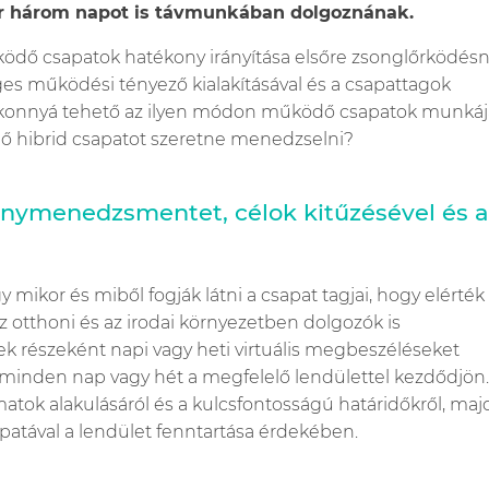
ár három napot is távmunkában dolgoznának.
ödő csapatok hatékony irányítása elsőre zsonglőrködés
s működési tényező kialakításával és a csapattagok
konnyá tehető az ilyen módon működő csapatok munkája
ő hibrid csapatot szeretne menedzselni?
énymenedzsmentet, célok kitűzésével és 
 mikor és miből fogják látni a csapat tagjai, hogy elérték
az otthoni és az irodai környezetben dolgozók is
észeként napi vagy heti virtuális megbeszéléseket
 minden nap vagy hét a megfelelő lendülettel kezdődjön.
k alakulásáról és a kulcsfontosságú határidőkről, maj
atával a lendület fenntartása érdekében.