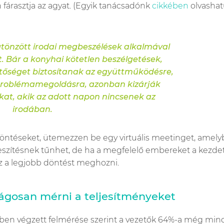
 fárasztja az agyat. (Egyik tanácsadónk
cikkében
olvasha
ögtönzött irodai megbeszélések alkalmával
. Bár a konyhai kötetlen beszélgetések,
tőséget biztosítanak az együttműködésre,
 problémamegoldásra, azonban kizárják
at, akik az adott napon nincsenek az
irodában.
döntéseket, ütemezzen be egy virtuális meetinget, amel
rőfeszítésnek tűnhet, de ha a megfelelő embereket a kezde
z a legjobb döntést meghozni.
zságosan mérni a teljesítményeket
ében végzett felmérése szerint a vezetők 64%-a még min