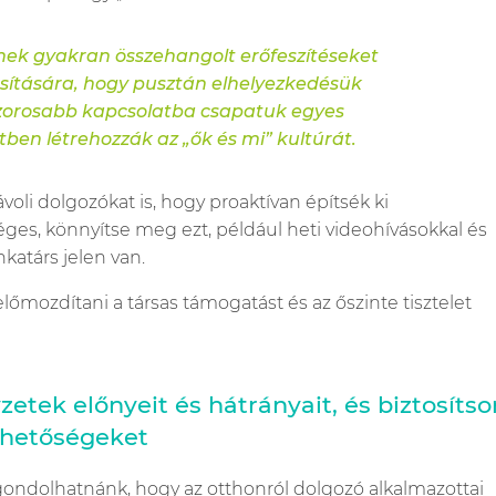
inek gyakran összehangolt erőfeszítéseket
osítására, hogy pusztán elhelyezkedésük
szorosabb kapcsolatba csapatuk egyes
etben létrehozzák az „ők és mi” kultúrát.
voli dolgozókat is, hogy proaktívan építsék ki
es, könnyítse meg ezt, például heti videohívásokkal és
katárs jelen van.
őmozdítani a társas támogatást és az őszinte tisztelet
tek előnyeit és hátrányait, és biztosítso
ehetőségeket
gondolhatnánk, hogy az otthonról dolgozó alkalmazottai