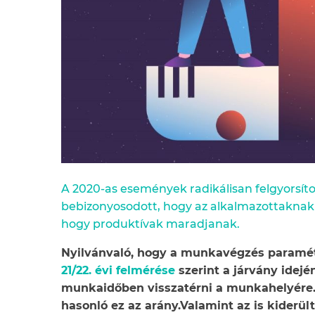
A 2020-as események radikálisan felgyorsít
bebizonyosodott, hogy az alkalmazottaknak
hogy produktívak maradjanak.
Nyilvánvaló, hogy a munkavégzés paramét
21/22. évi felmérése
szerint a járvány idej
munkaidőben visszatérni a munkahelyére
hasonló ez az arány.Valamint az is kiderül