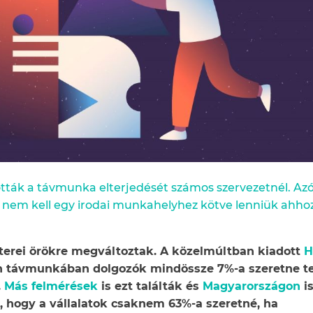
ották a távmunka elterjedését számos szervezetnél. Az
 nem kell egy irodai munkahelyhez kötve lenniük ahhoz
erei örökre megváltoztak. A közelmúltban kiadott
H
én távmunkában dolgozók mindössze 7%-a szeretne te
.
Más felmérések
is ezt találták és
Magyarországon
i
t, hogy a vállalatok csaknem 63%-a szeretné, ha