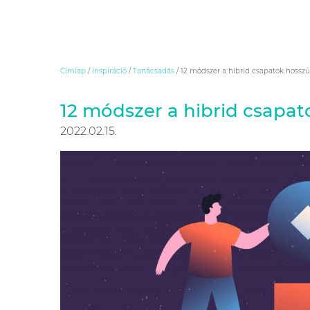
Skip
Címlap
/
Inspiráció
/
Tanácsadás
/
12 módszer a hibrid csapatok hossz
to
content
12 módszer a hibrid csapa
2022.02.15.