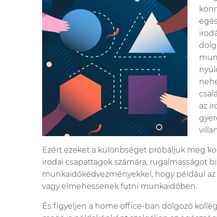
könn
egés
irod
dolg
munk
nyúl
nehe
csal
az i
gyer
vill
Ezért ezeket a különbséget próbáljuk meg ko
irodai csapattagok számára, rugalmasságot bi
munkaidőkedvezményekkel, hogy például az ir
vagy elmehessenek futni munkaidőben.
És figyeljen a home office-ban dolgozó kollég