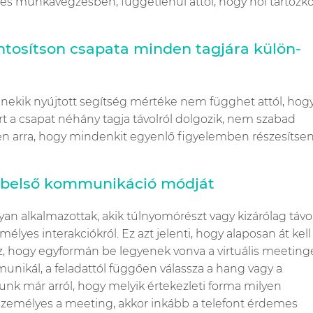
es munkavégzésben, függetlenül attól, hogy hol tartózko
ontosítson csapata minden tagjára külön-
 nekik nyújtott segítség mértéke nem függhet attól, hogy
t a csapat néhány tagja távolról dolgozik, nem szabad
en arra, hogy mindenkit egyenlő figyelemben részesítsen
a belső kommunikáció módját
n alkalmazottak, akik túlnyomórészt vagy kizárólag távol
yes interakciókról. Ez azt jelenti, hogy alaposan át kell
z, hogy egyformán be legyenek vonva a virtuális meeting
unikál, a feladattól függően válassza a hang vagy a
unk már arról, hogy melyik értekezleti forma milyen
tszemélyes a meeting, akkor inkább a telefont érdemes