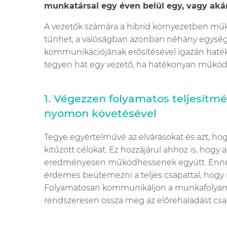
munkatársai egy éven belül egy, vagy ak
A vezetők számára a hibrid környezetben műk
tűnhet, a valóságban azonban néhány egysége
kommunikációjának erősítésével igazán haté
tegyen hát egy vezető, ha hatékonyan működ
1. Végezzen folyamatos teljesítm
nyomon követésével
Tegye egyértelművé az elvárásokat és azt, hogy
kitűzött célokat. Ez hozzájárul ahhoz is, hogy 
eredményesen működhessenek együtt. Ennek r
érdemes beütemezni a teljes csapattal, hogy
Folyamatosan kommunikáljon a munkafolyamato
rendszeresen ossza meg az előrehaladást csap