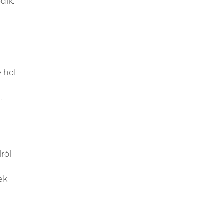
dik.
 hol
.
ról
ek