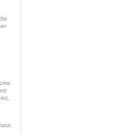
dja
ban
zikai
ozó
és),
latot