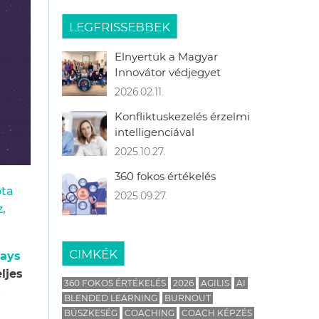
LEGFRISSEBBEK
Elnyertük a Magyar
Innovátor védjegyet
2026.02.11.
Konfliktuskezelés érzelmi
intelligenciával
2025.10.27.
360 fokos értékelés
óta
2025.09.27.
,
CIMKÉK
ays
ljes
360 FOKOS ÉRTÉKELÉS
2026
AGILIS
AI
s
BLENDED LEARNING
BURNOUT
BÜSZKESÉG
COACHING
COACH KÉPZÉS