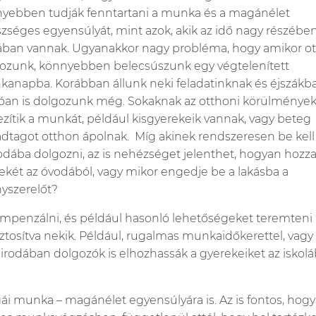
yebben tudják fenntartani a munka és a magánélet
zséges egyensúlyát, mint azok, akik az idő nagy részében
ában vannak. Ugyanakkor nagy probléma, hogy amikor o
ozunk, könnyebben belecsúszunk egy végtelenített
anapba. Korábban állunk neki feladatinknak és éjszákb
óan is dolgozunk még. Sokaknak az otthoni körülménye
zítik a munkát, például kisgyerekeik vannak, vagy beteg
ádtagot otthon ápolnak. Míg akinek rendszeresen be kell 
rodába dolgozni, az is nehézséget jelenthet, hogyan hozza
ekét az óvodából, vagy mikor engedje be a lakásba a
anyszerelőt?
mpenzálni, és például hasonló lehetőségeket teremteni 
ztosítva nekik. Például, rugalmas munkaidőkerettel, vagy
odában dolgozók is elhozhassák a gyerekeiket az iskolá
ái munka – magánélet egyensúlyára is. Az is fontos, hogy 