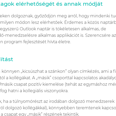
ttagok elérhetőségét és annak módját
lyeken dolgoznak, győződjön meg arról, hogy mindenki tu
 és milyen módon lesz elérhetőek. Érdemes a közös naptár
 egyszerű Outlook naptár is tökéletesen alkalmas, de
dő-menedzselésre alkalmas applikációt is. Szerencsére az
 program fejlesztését hívta életre.
ítást
 könnyen „kicsúszhat a szánkon” olyan címkézés, ami a fi
ól a kollégákat. A „másik” csoporttal kapcsolatos akadály
/másik csapat pozitív kiemelése (tehát az egymáshoz mér
og hatni a kollegiális viszonyokra.
, ha a túlnyomórészt az irodában dolgozó menedzserek
ról dolgozó kollégákkal), könnyebben teremtenek kapcso
 a csapat egy „másik” részének tekintik.