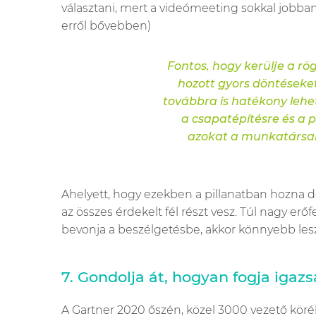
választani, mert a videómeeting sokkal jobban
erről bővebben)
Fontos, hogy kerülje a r
hozott gyors döntéseket
továbbra is hatékony lehe
a csapatépítésre és a
azokat a munkatársak
Ahelyett, hogy ezekben a pillanatban hozna 
az összes érdekelt fél részt vesz. Túl nagy e
bevonja a beszélgetésbe, akkor könnyebb les
7. Gondolja át, hogyan fogja iga
A Gartner 2020 őszén, közel 3000 vezető kör