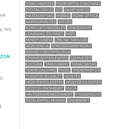
COACHKÉPZÉS
CSOPORTOS COACHING
DIGITALIZÁCIÓ
DÍJ
GAMIFIKÁCIÓ
nek
HATÉKONYSÁG
HIBRID
HOME OFFICE
KARRIERVÁLTÁS
KIÉGÉS
KONFLIKTUSKEZELÉS
LEADERSHIP
. Mit
LEARNING JOURNEY
MBTI
MINDFULNESS
ONLINE TANULÁS
REZILIENCIA
STRESSDOWNFRIDAY
SZEMÉLYISÉGTIPOLÓGIA
azok
SZERVEZETFEJLESZTÉS
SZERVEZETI
KULTÚRA
TANULMÁNY
TANÁCSADÁS
TEAMCOACHING
THOD
TRÉNERKÉPZŐ
TUDATOS JELENLÉT
VEZETÉS
 a
VEZETÉSFEJLESZTÉS
VEZETŐFEJLESZTÉS
VEZETŐI ÖNISMERET
VUCA
VÁLTOZÁSMENEDZSMENT
Y GENERÁCIÓ
ÉRTELEMTELI MUNKA
ÖNISMERET
d