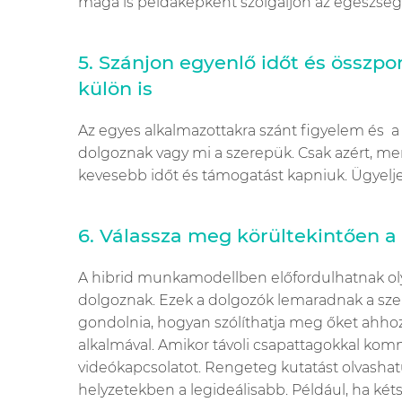
maga is példaképként szolgáljon az egészség
5. Szánjon egyenlő időt és összp
külön is
Az egyes alkalmazottakra szánt figyelem és a
dolgoznak vagy mi a szerepük. Csak azért, mer
kevesebb időt és támogatást kapniuk. Ügyelj
6. Válassza meg körültekintően 
A hibrid munkamodellben előfordulhatnak olya
dolgoznak. Ezek a dolgozók lemaradnak a személ
gondolnia, hogyan szólíthatja meg őket ahho
alkalmával. Amikor távoli csapattagokkal komm
videókapcsolatot. Rengeteg kutatást olvashat
helyzetekben a legideálisabb. Például, ha ké