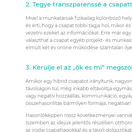
2. Tegye transzparenssé a csapa
Mivel a munkatársak fizikailag különböző he
és érti, hogy a csapat többi tagja hol, mikor
vezetni ezeket az információkat. Erre már egy
választhat a csapat egyéb projekt- és munkai
elmúlt két év online működése számtalan ilyen
3. Kerülje el az „ők és mi” megszól
Amikor egy hibrid csapatot irányítunk, nagyon
távolságon túl, még inkább eltávolítja egymást
vagy negatív hozzáállás, kommunikáció, egyik
összehasonlítás bármilyen formája, negatívan f
Hasonlóképpen rossz következményei vannak
(szemben az idejük jelentős részében otthon
az irodai csapattagokkal és a távoli dolgozókat