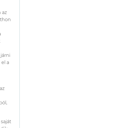
 az
tthon
a
k
járni
 el a
az
ból,
saját