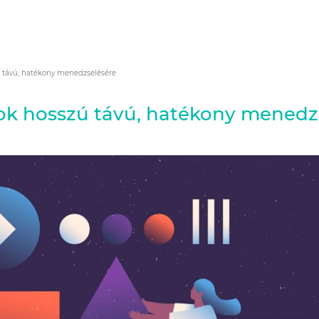
ú távú, hatékony menedzselésére
tok hosszú távú, hatékony menedz