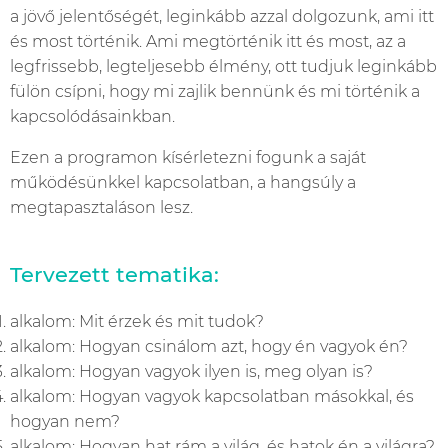
a jövő jelentőségét, leginkább azzal dolgozunk, ami itt
és most történik. Ami megtörténik itt és most, az a
legfrissebb, legteljesebb élmény, ott tudjuk leginkább
fülön csípni, hogy mi zajlik bennünk és mi történik a
kapcsolódásainkban.
Ezen a programon kísérletezni fogunk a saját
működésünkkel kapcsolatban, a hangsúly a
megtapasztaláson lesz.
Tervezett tematika:
alkalom: Mit érzek és mit tudok?
alkalom: Hogyan csinálom azt, hogy én vagyok én?
alkalom: Hogyan vagyok ilyen is, meg olyan is?
alkalom: Hogyan vagyok kapcsolatban másokkal, és
hogyan nem?
alkalom: Hogyan hat rám a világ, és hatok én a világra?