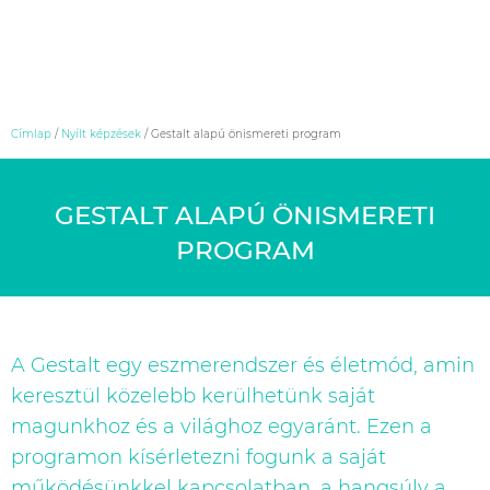
Skip
Címlap
/
Nyílt képzések
/
Gestalt alapú önismereti program
to
content
GESTALT ALAPÚ ÖNISMERETI
PROGRAM
A Gestalt egy eszmerendszer és életmód, amin
keresztül közelebb kerülhetünk saját
magunkhoz és a világhoz egyaránt. Ezen a
programon kísérletezni fogunk a saját
működésünkkel kapcsolatban, a hangsúly a