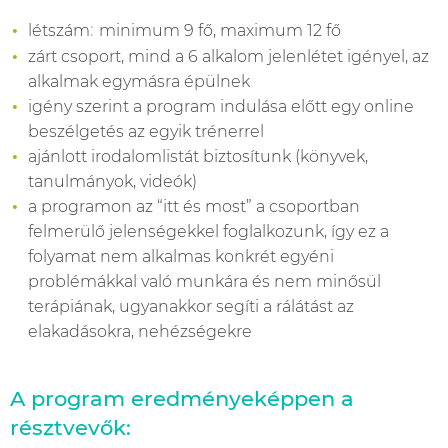
:
létszám
minimum 9 fő, maximum 12 fő
zárt csoport, mind a 6 alkalom jelenlétet igényel, az
alkalmak egymásra épülnek
igény szerint a program indulása előtt egy online
beszélgetés az egyik trénerrel
ajánlott irodalomlistát biztosítunk (könyvek,
tanulmányok, videók)
a programon az “itt és most” a csoportban
felmerülő jelenségekkel foglalkozunk, így ez a
folyamat nem alkalmas konkrét egyéni
problémákkal való munkára és nem minősül
terápiának, ugyanakkor segíti a rálátást az
elakadásokra, nehézségekre
A program eredményeképpen a
résztvevők: