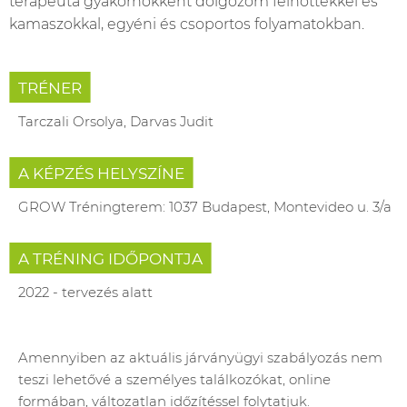
terapeuta gyakornokként dolgozom felnőttekkel és
kamaszokkal, egyéni és csoportos folyamatokban.
TRÉNER
Tarczali Orsolya, Darvas Judit
A KÉPZÉS HELYSZÍNE
GROW Tréningterem: 1037 Budapest, Montevideo u. 3/a
A TRÉNING IDŐPONTJA
2022 - tervezés alatt
Amennyiben az aktuális járványügyi szabályozás nem
teszi lehetővé a személyes találkozókat, online
formában, változatlan időzítéssel folytatjuk.