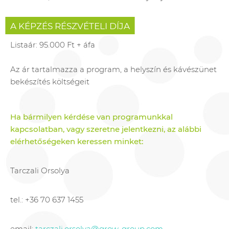
A KÉPZÉS RÉSZVÉTELI DÍJA
Listaár: 95.000 Ft + áfa
Az ár tartalmazza a program, a helyszín és kávészünet
bekészítés költségeit
Ha bármilyen kérdése van programunkkal
kapcsolatban, vagy szeretne jelentkezni, az alábbi
elérhetőségeken keressen minket:
Tarczali Orsolya
tel.: +36 70 637 1455
email:
tarczali.orsolya@grow-group.com