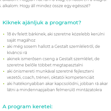
alkalom: Hogy áll mindez össze egy egésszé?
Kiknek ajánljuk a programot?
18 év felett bárkinek, aki szeretne közelebb kerülni
saját magához
aki még sosem hallott a Gestalt szemléletről, de
kíváncsi rá
akinek ismerősen cseng a Gestalt szemlélet, de
szeretne belőle többet megtapasztalni
aki önismereti munkával szeretné fejleszteni
vezetői, coach, tréneri, oktatói kompetenciáit
aki hatékonyabban akar kapcsolódni, jobban rá akar
látni a mindennapjaiban felmerülő mintázatokra
A program keretei: