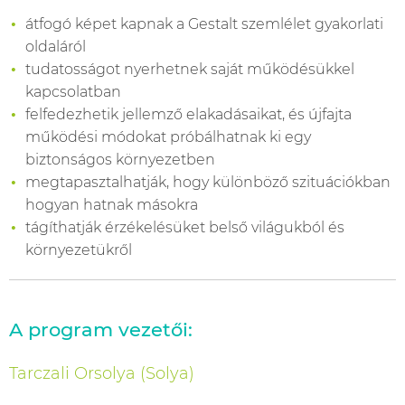
átfogó képet kapnak a Gestalt szemlélet gyakorlati
oldaláról
tudatosságot nyerhetnek saját működésükkel
kapcsolatban
felfedezhetik jellemző elakadásaikat, és újfajta
működési módokat próbálhatnak ki egy
biztonságos környezetben
megtapasztalhatják, hogy különböző szituációkban
hogyan hatnak másokra
tágíthatják érzékelésüket belső világukból és
környezetükről
A program vezetői:
Tarczali Orsolya (Solya)