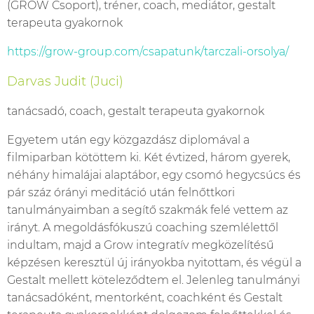
(GROW Csoport), tréner, coach, mediátor, gestalt
terapeuta gyakornok
https://grow-group.com/csapatunk/tarczali-orsolya/
Darvas Judit (Juci)
tanácsadó, coach, gestalt terapeuta gyakornok
Egyetem után egy közgazdász diplomával a
filmiparban kötöttem ki. Két évtized, három gyerek,
néhány himalájai alaptábor, egy csomó hegycsúcs és
pár száz órányi meditáció után felnőttkori
tanulmányaimban a segítő szakmák felé vettem az
irányt. A megoldásfókuszú coaching szemlélettől
indultam, majd a Grow integratív megközelítésű
képzésen keresztül új irányokba nyitottam, és végül a
Gestalt mellett köteleződtem el. Jelenleg tanulmányi
tanácsadóként, mentorként, coachként és Gestalt