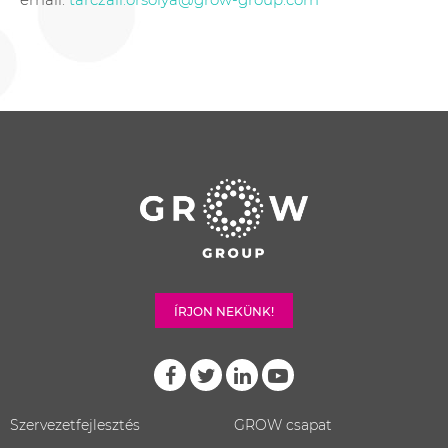
ÍRJON NEKÜNK!
Szervezetfejlesztés
GROW csapat