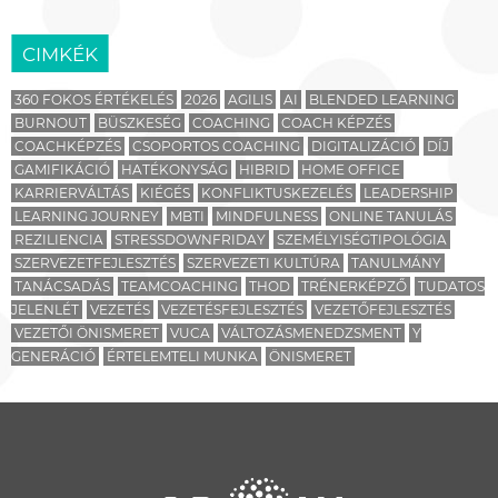
CIMKÉK
360 FOKOS ÉRTÉKELÉS
2026
AGILIS
AI
BLENDED LEARNING
BURNOUT
BÜSZKESÉG
COACHING
COACH KÉPZÉS
COACHKÉPZÉS
CSOPORTOS COACHING
DIGITALIZÁCIÓ
DÍJ
GAMIFIKÁCIÓ
HATÉKONYSÁG
HIBRID
HOME OFFICE
KARRIERVÁLTÁS
KIÉGÉS
KONFLIKTUSKEZELÉS
LEADERSHIP
LEARNING JOURNEY
MBTI
MINDFULNESS
ONLINE TANULÁS
REZILIENCIA
STRESSDOWNFRIDAY
SZEMÉLYISÉGTIPOLÓGIA
SZERVEZETFEJLESZTÉS
SZERVEZETI KULTÚRA
TANULMÁNY
TANÁCSADÁS
TEAMCOACHING
THOD
TRÉNERKÉPZŐ
TUDATOS
JELENLÉT
VEZETÉS
VEZETÉSFEJLESZTÉS
VEZETŐFEJLESZTÉS
VEZETŐI ÖNISMERET
VUCA
VÁLTOZÁSMENEDZSMENT
Y
GENERÁCIÓ
ÉRTELEMTELI MUNKA
ÖNISMERET