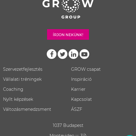
ÍRJON NEKÜNK!
Szervezetfejlesztés
GROW csapat
Vállalati tréningek
Inspiráció
Coaching
Karrier
Nyílt képzések
Kapcsolat
Változásmenedzsment
ÁSZF
1037 Budapest
Montevideo u. 3/A