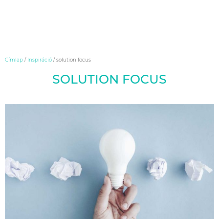
Skip
Címlap
/
Inspiráció
/
solution focus
to
SOLUTION FOCUS
content