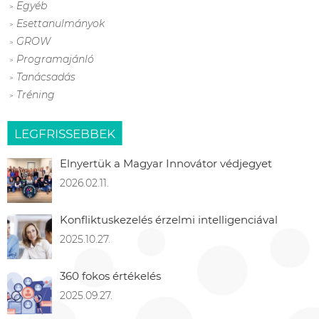
Egyéb
Esettanulmányok
GROW
Programajánló
Tanácsadás
Tréning
LEGFRISSEBBEK
Elnyertük a Magyar Innovátor védjegyet
2026.02.11.
Konfliktuskezelés érzelmi intelligenciával
2025.10.27.
360 fokos értékelés
2025.09.27.