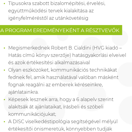
Típusokra szabott bizalomépítési, érvelési,
együttműködési tervek kialakítása az
igényfelméréstől az utánkövetésig
A PROGRAM EREDMÉNYEKÉNT A RÉSZTVEVŐK
Megismerkednek Robert B. Cialdini (HVG kiadó –
Hatás című könyv szerzője) hatásgyakorlási elveivel
és azok értékesítési alkalmazásaival
Olyan eszközöket, kommunikációs technikákat
fednek fel, amik használatával valóban másként
fognak reagálni az emberek kéréseinkre,
ajánlatainkra.
Képesek lesznek arra, hogy a 6 alapelv szerint
alakítsák át ajánlataikat, írásbeli és szóbeli
kommunikációjukat;
A DISC viselkedéstipológia segítségével mélyül
értékesítői önismeretük, könnyebben tudják