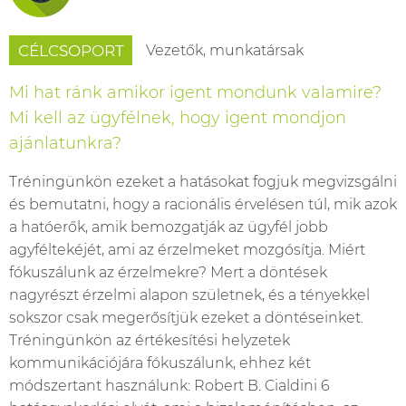
Vezetők, munkatársak
CÉLCSOPORT
Mi hat ránk amikor igent mondunk valamire?
Mi kell az ügyfélnek, hogy igent mondjon
ajánlatunkra?
Tréningünkön ezeket a hatásokat fogjuk megvizsgálni
és bemutatni, hogy a racionális érvelésen túl, mik azok
a hatóerők, amik bemozgatják az ügyfél jobb
agyféltekéjét, ami az érzelmeket mozgósítja. Miért
fókuszálunk az érzelmekre? Mert a döntések
nagyrészt érzelmi alapon születnek, és a tényekkel
sokszor csak megerősítjük ezeket a döntéseinket.
Tréningünkön az értékesítési helyzetek
kommunikációjára fókuszálunk, ehhez két
módszertant használunk: Robert B. Cialdini 6