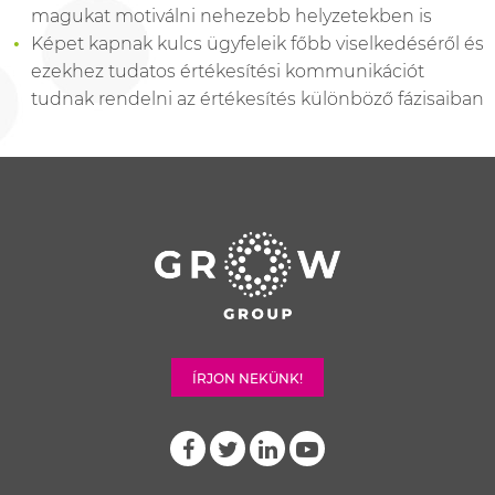
magukat motiválni nehezebb helyzetekben is
Képet kapnak kulcs ügyfeleik főbb viselkedéséről és
ezekhez tudatos értékesítési kommunikációt
tudnak rendelni az értékesítés különböző fázisaiban
ÍRJON NEKÜNK!