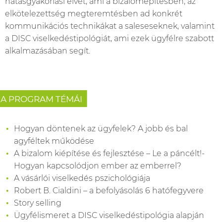
hatásgyakorlási elvét, ami a bizalomépítésben, az
elkötelezettség megteremtésben ad konkrét
kommunikációs technikákat a saleseseknek, valamint
a DISC viselkedéstipológiát, ami ezek ügyfélre szabott
alkalmazásában segít.
A PROGRAM TÉMÁI
Hogyan döntenek az ügyfelek? A jobb és bal
agyféltek működése
A bizalom kiépítése és fejlesztése – Le a páncélt!-
Hogyan kapcsolódjon ember az emberrel?
A vásárlói viselkedés pszichológiája
Robert B. Cialdini – a befolyásolás 6 hatófegyvere
Story selling
Ügyfélismeret a DISC viselkedéstipológia alapján